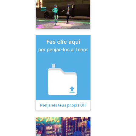
Fes clic aquí
per penjar-los a Tenor
Penja els teus propis GIF