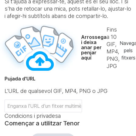
Si t'ajuda a expressar-te, aquest és el seu lloc. I si
s'ha de retocar una mica, pots retallar-lo, ajustar-lo
i afegir-hi subtítols abans de compartir-lo.
Fins
a
10
Arrossega
i deixa
Naveg
GIF,
anar per
pels
MP4,
penjar
aquí
fitxers
PNG,
JPG
Pujada d'URL
L'URL de qualsevol GIF, MP4, PNG o JPG
Condicions i privadesa
Començar a utilitzar Tenor