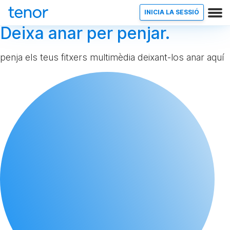
INICIA LA SESSIÓ
Deixa anar per penjar.
penja els teus fitxers multimèdia deixant-los anar aquí