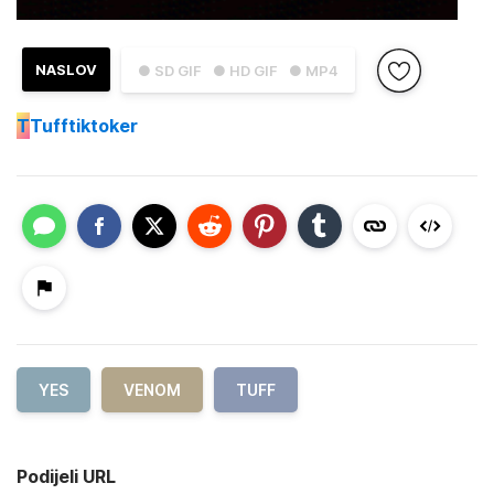
NASLOV
● SD GIF
● HD GIF
● MP4
T
Tufftiktoker
YES
VENOM
TUFF
Podijeli URL