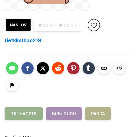
NASLOV
● SD GIF
● HD GIF
tietkimthao219
TKTHAO219
BUBUDUDU
PANDA