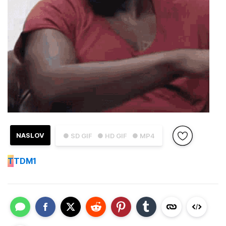
NASLOV
● SD GIF
● HD GIF
● MP4
T
TDM1