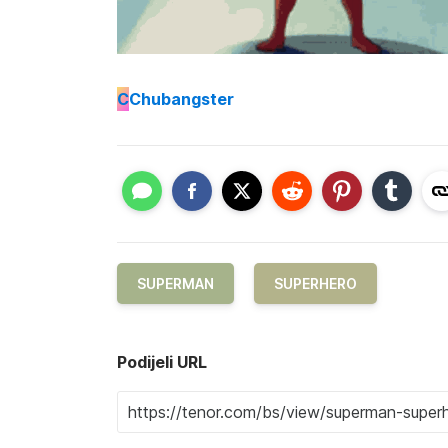
C
Chubangster
SUPERMAN
SUPERHERO
Podijeli URL