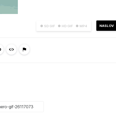
NASLOV
● SD GIF
● HD GIF
● MP4