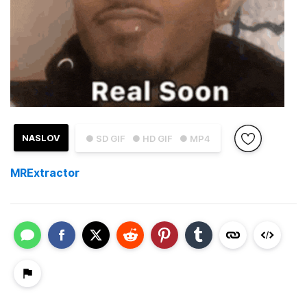
NASLOV
● SD GIF
● HD GIF
● MP4
MRExtractor