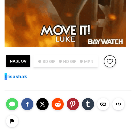
NASLOV
● SD GIF
● HD GIF
● MP4
L
lisashak