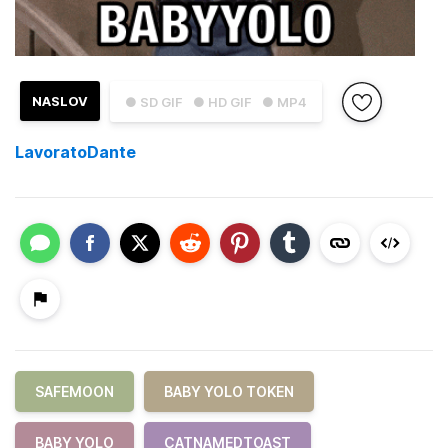
NASLOV
● SD GIF
● HD GIF
● MP4
LavoratoDante
SAFEMOON
BABY YOLO TOKEN
BABY YOLO
CATNAMEDTOAST