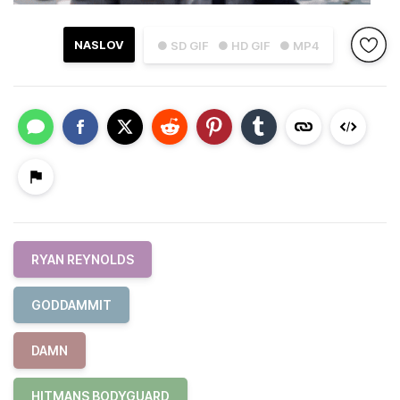
NASLOV
● SD GIF
● HD GIF
● MP4
RYAN REYNOLDS
GODDAMMIT
DAMN
HITMANS BODYGUARD