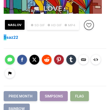
NASLOV
● SD GIF
● HD GIF
● MP4
S
saz22
PRIDE MONTH
SIMPSONS
FLAG
RAINBOW