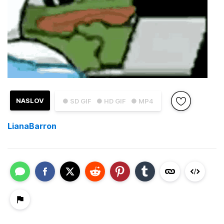
NASLOV
● SD GIF
● HD GIF
● MP4
LianaBarron