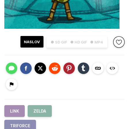
NASLOV
● SD GIF
● HD GIF
● MP4
LINK
ZELDA
TRIFORCE