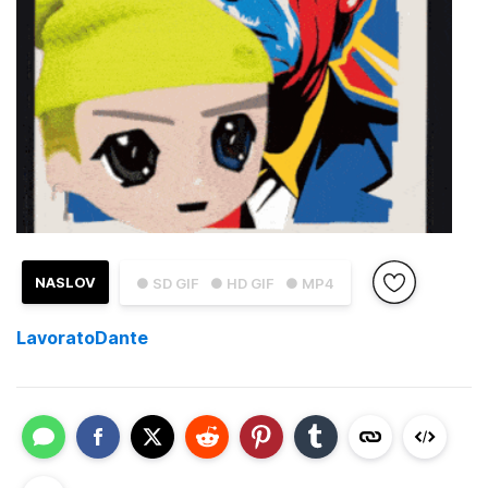
NASLOV
● SD GIF
● HD GIF
● MP4
LavoratoDante