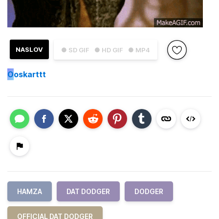
NASLOV
● SD GIF
● HD GIF
● MP4
O
oskarttt
HAMZA
DAT DODGER
DODGER
OFFICIAL DAT DODGER