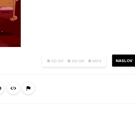
NASLOV
● SD GIF
● HD GIF
● MP4