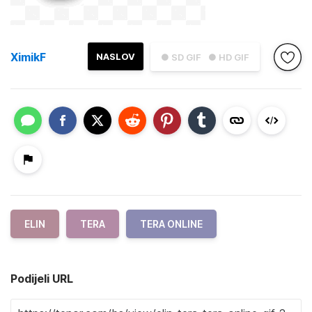
XimikF
NASLOV
● SD GIF
● HD GIF
ELIN
TERA
TERA ONLINE
Podijeli URL