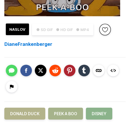
NASLOV
● SD GIF
● HD GIF
● MP4
DianeFrankenberger
DONALD DUCK
PEEK A BOO
DISNEY