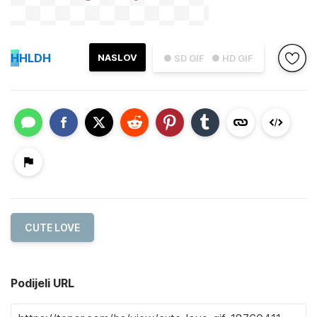
H
HLDH
NASLOV
● SD GIF
● HD GIF
CUTE LOVE
Podijeli URL