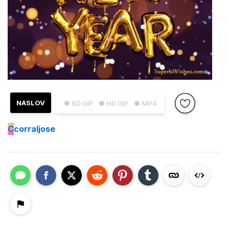
NASLOV
● SD GIF
● HD GIF
● MP4
C
corraljose