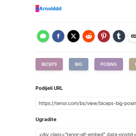
A
Arnolddd
BICEPS
BIG
POSING
Podijeli URL
Ugradite