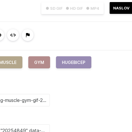
NASLOV
● SD GIF
● HD GIF
● MP4
MUSCLE
GYM
HUGEBICEP