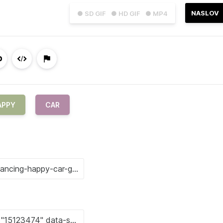
NASLOV
● SD GIF
● HD GIF
● MP4
APPY
CAR