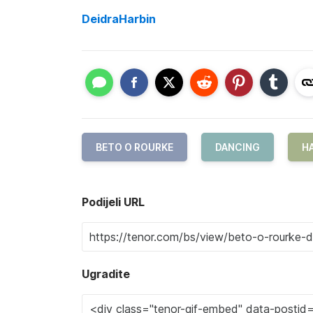
DeidraHarbin
BETO O ROURKE
DANCING
H
Podijeli URL
Ugradite