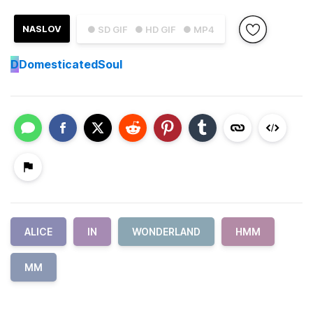
NASLOV
● SD GIF
● HD GIF
● MP4
D
DomesticatedSoul
ALICE
IN
WONDERLAND
HMM
MM