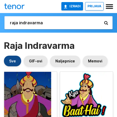
IZRADI
PRIJAVA
Raja Indravarma
Sve
GIF-ovi
Naljepnice
Memovi