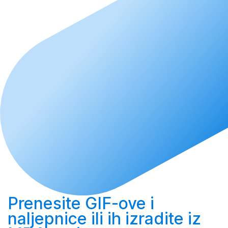
Prenesite
GIF-ove i
naljepnice ili ih
izradite
iz