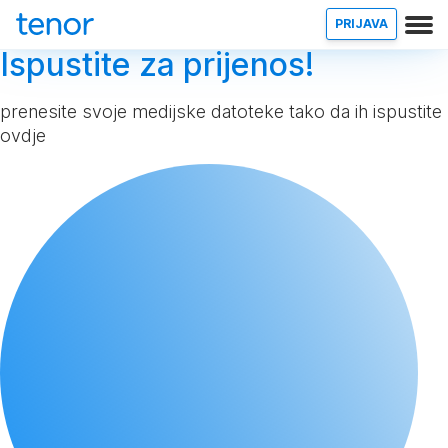
PRIJAVA
Ispustite za prijenos!
prenesite svoje medijske datoteke tako da ih ispustite
ovdje