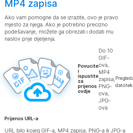
MP4 zapisa
Ako vam pomogne da se izrazite, ovo je pravo
mjesto za njega. Ako je potrebno precizno
podešavanje, možete ga obrezati i dodati mu
naslov prije dijeljenja.
Do
10
GIF-
ova,
Povucite
i
MP4
ispustite
Pregled
zapisa,
za
datotek
prijenos
PNG-
ovdje
ova,
JPG-
ova
Prijenos URL-a
URL bilo kojeg GIF-a, MP4 zapisa, PNG-a ili JPG-a