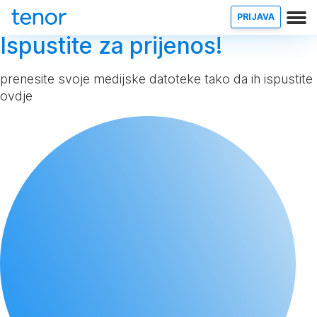
PRIJAVA
Ispustite za prijenos!
prenesite svoje medijske datoteke tako da ih ispustite
ovdje