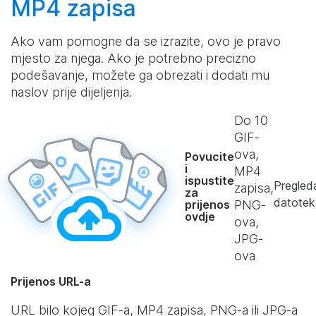
MP4 zapisa
Ako vam pomogne da se izrazite, ovo je pravo
mjesto za njega. Ako je potrebno precizno
podešavanje, možete ga obrezati i dodati mu
naslov prije dijeljenja.
Do
10
GIF-
ova,
Povucite
i
MP4
ispustite
Pregled
zapisa,
za
datotek
prijenos
PNG-
ovdje
ova,
JPG-
ova
Prijenos URL-a
URL bilo kojeg GIF-a, MP4 zapisa, PNG-a ili JPG-a