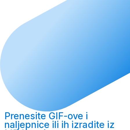
Prenesite
GIF-ove i
naljepnice ili ih
izradite
iz