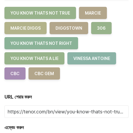
YOU KNOW THATS NOT TRUE
MARCIE
MARCIE DIGGS
DIGGSTOWN
306
YOU KNOW THATS NOT RIGHT
YOU KNOW THATS A LIE
VINESSA ANTOINE
CBC
CBC GEM
URL শেয়ার করুন
এম্বেড করুন