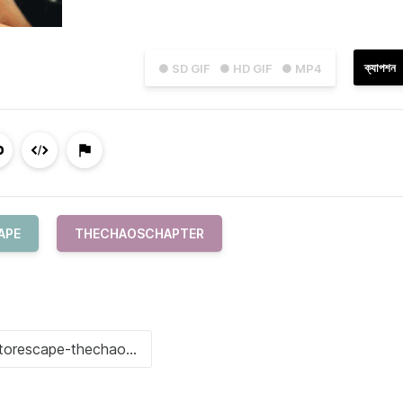
ক্যাপশন
● SD GIF
● HD GIF
● MP4
APE
THECHAOSCHAPTER