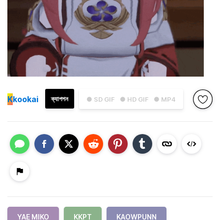
K
kookai
ক্যাপশন
● SD GIF
● HD GIF
● MP4
YAE MIKO
KKPT
KAOWPUNN