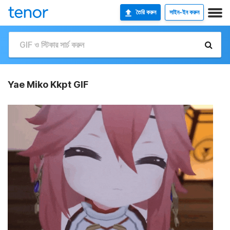
তৈরি করুন
সাইন-ইন করুন
Yae Miko Kkpt GIF