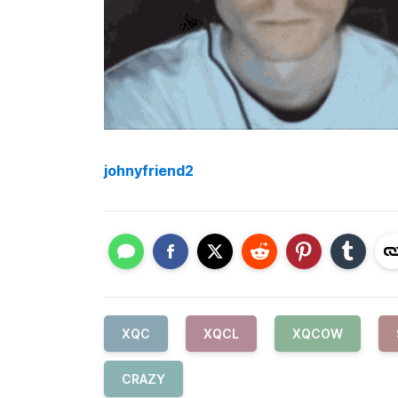
johnyfriend2
XQC
XQCL
XQCOW
CRAZY