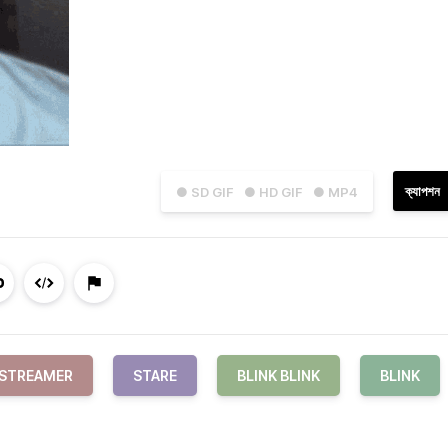
ক্যাপশন
● SD GIF
● HD GIF
● MP4
STREAMER
STARE
BLINK BLINK
BLINK