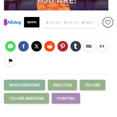
A
ABdog
ক্যাপশন
● SD GIF
● HD GIF
● MP4
WHOS AWESOME
REACTION
YOU ARE
YOU ARE AWESOME
POINTING