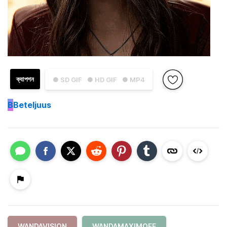
ক্যাপশন
● SD GIF
● HD GIF
● MP4
B
Beteljuus
WANDAVISION
WANDAMAXIMOFF