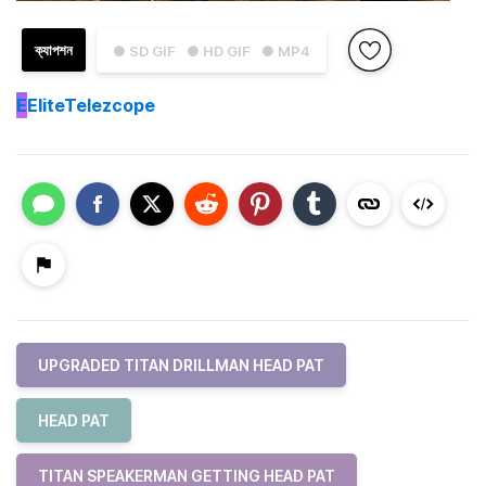
ক্যাপশন
● SD GIF
● HD GIF
● MP4
E
EliteTelezcope
UPGRADED TITAN DRILLMAN HEAD PAT
HEAD PAT
TITAN SPEAKERMAN GETTING HEAD PAT