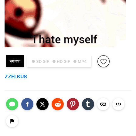
ক্যাপশন
● SD GIF
● HD GIF
● MP4
ZZELKUS