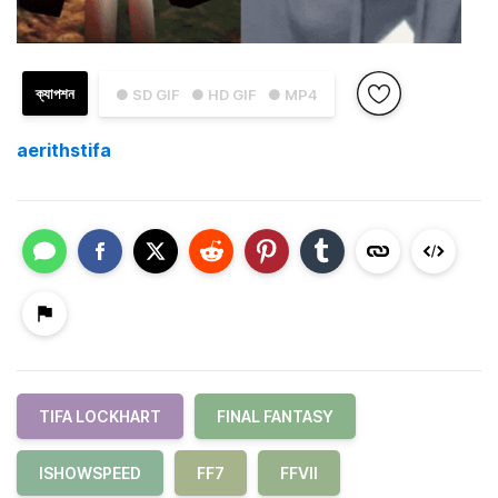
ক্যাপশন
● SD GIF
● HD GIF
● MP4
aerithstifa
TIFA LOCKHART
FINAL FANTASY
ISHOWSPEED
FF7
FFVII