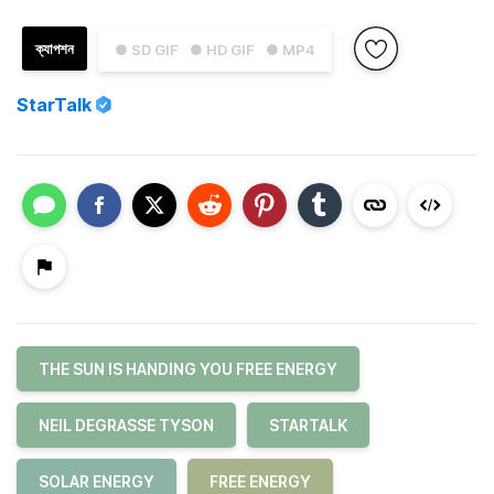
ক্যাপশন
● SD GIF
● HD GIF
● MP4
StarTalk
THE SUN IS HANDING YOU FREE ENERGY
NEIL DEGRASSE TYSON
STARTALK
SOLAR ENERGY
FREE ENERGY