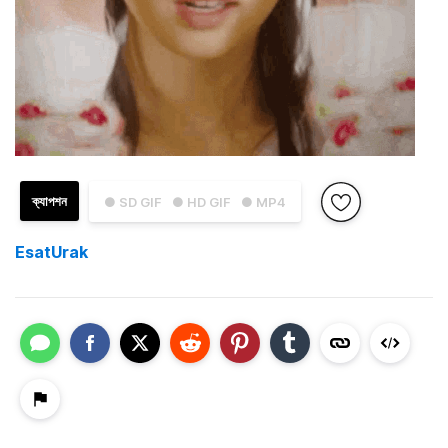
ক্যাপশন
● SD GIF
● HD GIF
● MP4
EsatUrak