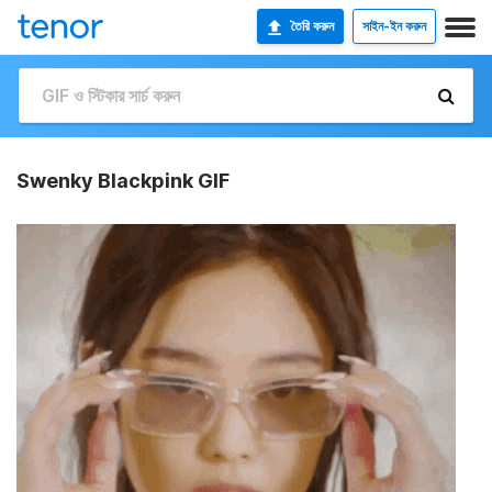
তৈরি করুন
সাইন-ইন করুন
Swenky Blackpink GIF