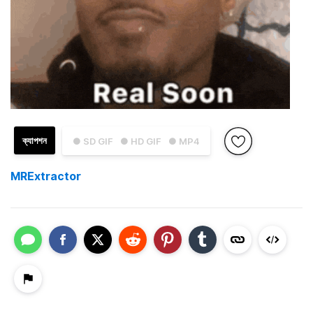
ক্যাপশন
● SD GIF
● HD GIF
● MP4
MRExtractor