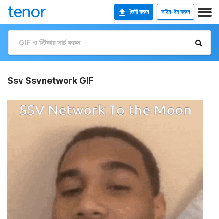
তৈরি করুন
সাইন-ইন করুন
Ssv Ssvnetwork GIF