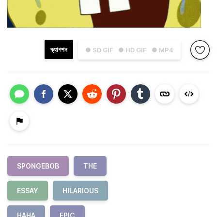
ক্যাপশন
● SD GIF
● HD GIF
● MP4
SPONGEBOB
THE
ESSAY
HILARIOUS
HAHA
EPIC