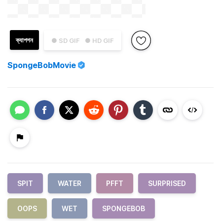
ক্যাপশন
● SD GIF
● HD GIF
SpongeBobMovie
SPIT
WATER
PFFT
SURPRISED
OOPS
WET
SPONGEBOB