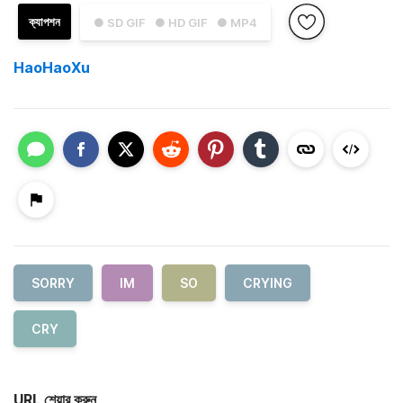
ক্যাপশন
● SD GIF
● HD GIF
● MP4
HaoHaoXu
SORRY
IM
SO
CRYING
CRY
URL শেয়ার করুন