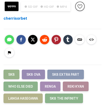
ক্যাপশন
● SD GIF
● HD GIF
● MP4
cherrisorbet
SK8
SK8 OVA
SK8 EXTRA PART
WHO ELSE DIED
RENGA
REKI KYAN
LANGA HASEGAWA
SK8 THE INFINITY