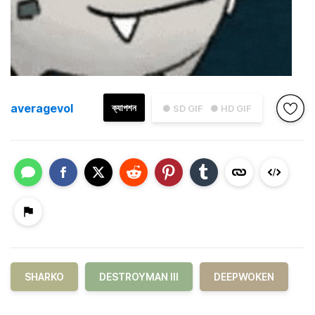
averagevol
ক্যাপশন
● SD GIF
● HD GIF
SHARKO
DESTROYMAN III
DEEPWOKEN