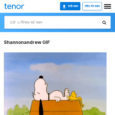
তৈরি করুন
সাইন-ইন করুন
Shannonandrew GIF