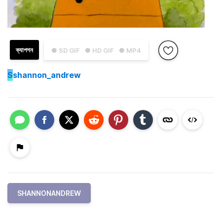
ক্যাপশন
● SD GIF
● HD GIF
● MP4
S
shannon_andrew
SHANNONANDREW