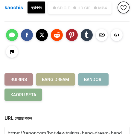
kaochis
ক্যাপশন
● SD GIF
● HD GIF
● MP4
RUIRINS
BANG DREAM
BANDORI
KAORU SETA
URL শেয়ার করুন