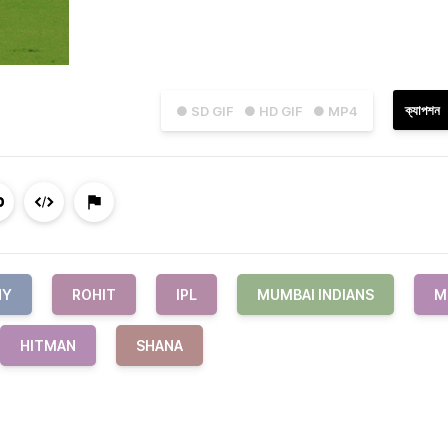
ক্যাপশন
● SD GIF
● HD GIF
● MP4
NY
ROHIT
IPL
MUMBAI INDIANS
M
HITMAN
SHANA