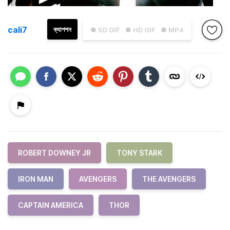
cali7
ক্যাপশন
● SD GIF
● HD GIF
● MP4
ROBERT DOWNEY JR
TONY STARK
IRON MAN
AVENGERS
THE AVENGERS
CAPTAIN AMERICA
THOR