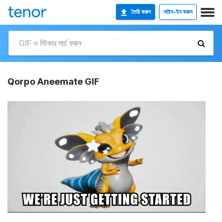
তৈরি করুন
সাইন-ইন করুন
Qorpo Aneemate GIF