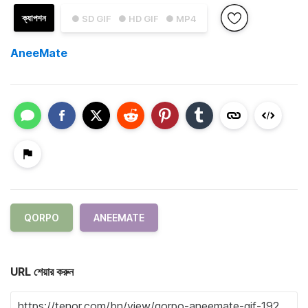
ক্যাপশন
● SD GIF
● HD GIF
● MP4
AneeMate
QORPO
ANEEMATE
URL শেয়ার করুন