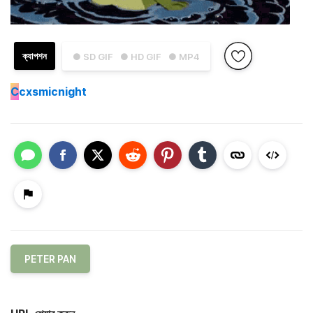
ক্যাপশন
● SD GIF
● HD GIF
● MP4
C
cxsmicnight
PETER PAN