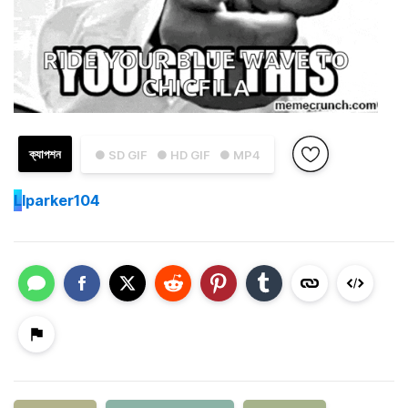
ক্যাপশন
● SD GIF
● HD GIF
● MP4
L
lparker104